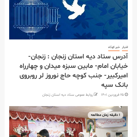
اخبار
خبر کوتاه
آدرس ستاد دیه استان زنجان : زنجان-
خیابان امام- مابین سبزه میدان و چهارراه
امیرکبیر- جنب کوچه حاج نوروز لر روبروی
بانک سپه
۲۵ فروردین ۱۴۰۱
روابط عمومی ستاد دیه استان زنجان
۱ دقیقه زمان مطالعه